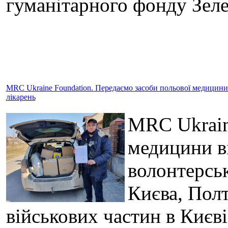
гуманітарного фонду Зел
MRC Ukraine Foundation. Передаємо засоби польової медицини в
лікарень
MRC Ukrain
медицини в
волонтерськ
Києва, Полт
військових частин в Києв