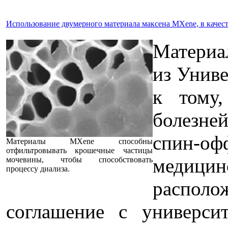
Использование двумерного материала максена MXene, в качес
Материа
из Униве
к тому
болезне
спин-оф
Материалы MXene способны
отфильтровывать крошечные частицы
медици
мочевины, чтобы способствовать
процессу диализа.
распол
соглашение с универси