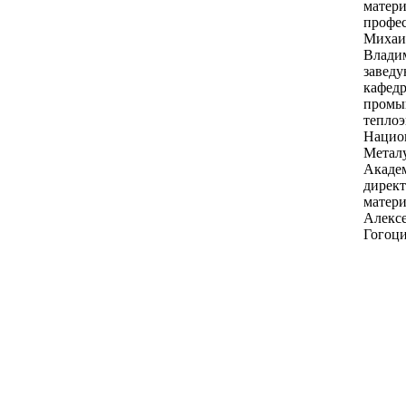
матери
профе
Михаи
Влади
завед
кафед
промы
теплоэ
Нацио
Метал
Акаде
директ
матери
Алексе
Гогоц