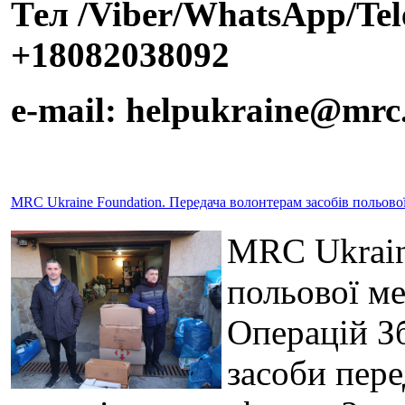
Тел /Viber/WhatsApp/Te
+18082038092
e-mail: helpukraine@mrc
MRC Ukraine Foundation. Передача волонтерам засобів польов
MRC Ukrain
польової м
Операцій З
засоби пере