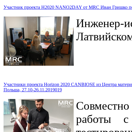
Участник проекта H2020 NANO2DAY от MRC Иван Гришко посет
Инженер-ис
Латвийском
Участники проекта Horizon 2020 CANBIOSE из Центра материа
Польша, 27.10-26.11.2019019
Совместно
работы с