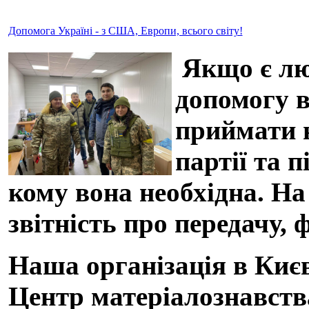
Допомога Україні - з США, Европи, всього світу!
Якщо є люд
допомогу в
приймати н
партії та 
кому вона необхідна. На
звітність про передачу, 
Наша організація в Києв
Центр матеріалознавства