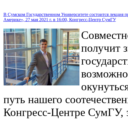
В Сумском Государственном Университете состоится лекция п
Америке», 27 мая 2021 г. в 16:00, Конгресс-Центр СумГУ
Совместн
получит з
государст
возможно
окунутьс
путь нашего соотечественн
Конгресс-Центре СумГУ, з