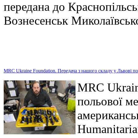
передана до Краснопільськ
Вознесенськ Миколаївсько
MRC Ukraine Foundation. Передача з нашого складу у Львові п
MRC Ukraine
польової ме
американсь
Humanitari