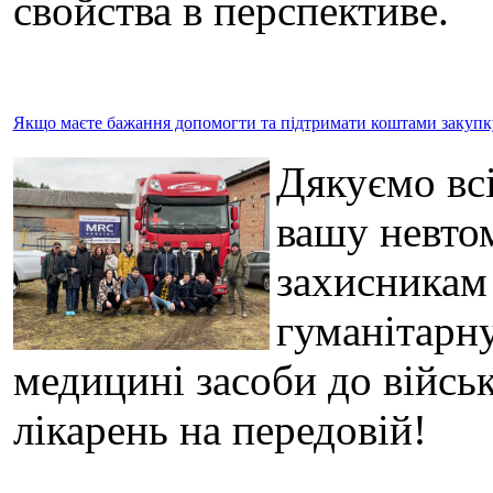
свойства в перспективе.
Якщо маєте бажання допомогти та підтримати коштами закупку 
Дякуємо всі
вашу невто
захисникам
гуманітарну
медицині засоби до військ
лікарень на передовій!