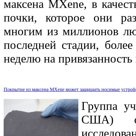
максена MXene, в качест
почки, которое они ра
многим из миллионов лю
последней стадии, более
неделю на привязанность
Покрытие из максена MXene может защищать носимые устройс
Группа уч
США) оп
исследова