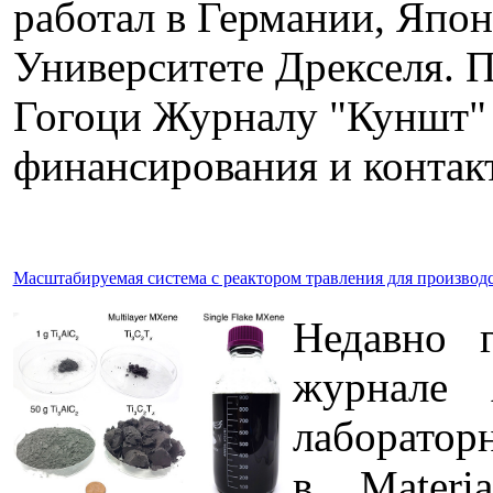
работал в Германии, Япон
Университете Дрекселя. 
Гогоци Журналу "Куншт" о
финансирования и контак
Масштабируемая система c реактором травления для произво
Недавно г
журнале 
лабораторн
в Materi