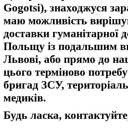
Gogotsi), знаходжуся за
маю можливість вирішува
доставки гуманітарної д
Польщу із подальшим ви
Львові, або прямо до наш
цього терміново потребу
бригад ЗСУ, територіаль
медиків.
Будь ласка, контактуйте