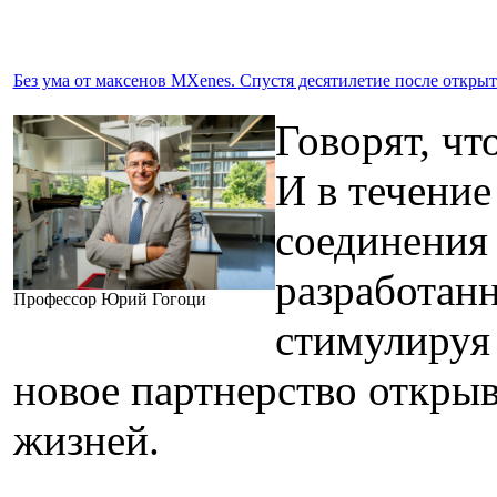
Без ума от максенов MXenes. Спустя десятилетие после откр
Говорят, чт
И в течение
соединения 
разработанн
Профессор Юрий Гогоци
стимулируя 
новое партнерство откры
жизней.