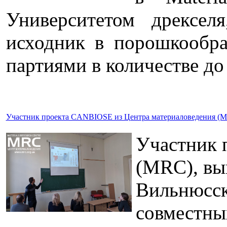
Университетом дрексел
исходник в порошкообр
партиями в количестве до 
Участник проекта CANBIOSE из Центра материаловедения (MRC
Участник 
(MRC), вы
Вильнюсск
совместны