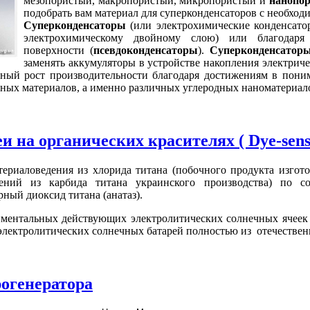
мезопористый, макропористый, микропористый и
нанопор
подобрать вам материал для суперконденсаторов с необхо
Суперконденсаторы
(или электрохимические конденсато
электрохимическому двойному слою) или благодаря 
поверхности (
псевдоконденсаторы
).
Суперконденсатор
заменять аккумуляторы в устройстве накопления электричес
тный рост производительности благодаря достижениям в пони
рных материалов, а именно различных углеродных наноматериал
на органических красителях ( Dye-sensiti
ериаловедения из хлорида титана (побочного продукта изгото
ений из карбида титана украинского производства) по с
ный диоксид титана (анатаз).
иментальных действующих электролитических солнечных ячеек 
электролитических солнечных батарей полностью из отечествен
огенератора