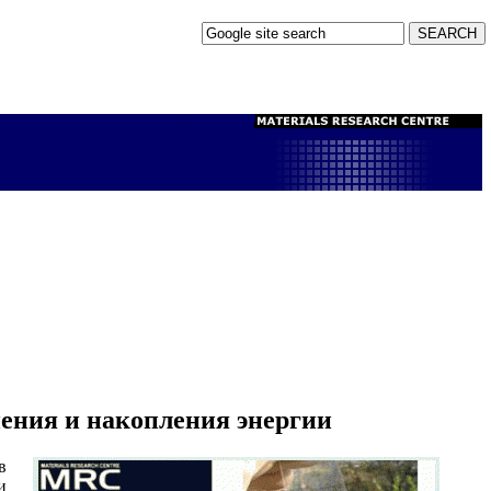
нения и накопления энергии
в
и