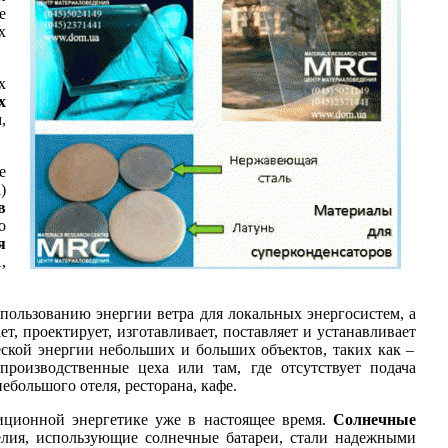
е
х
х
х
,
е
)
в
о
я
,
пользованию энергии ветра для локальных энергосистем, а
т, проектирует, изготавливает, поставляет и устанавливает
кой энергии небольших и больших объектов, таких как –
 производственные цеха или там, где отсутствует подача
большого отеля, ресторана, кафе.
диционной энергетике уже в настоящее время.
Солнечные
лия, использующие солнечные батареи, стали надежными