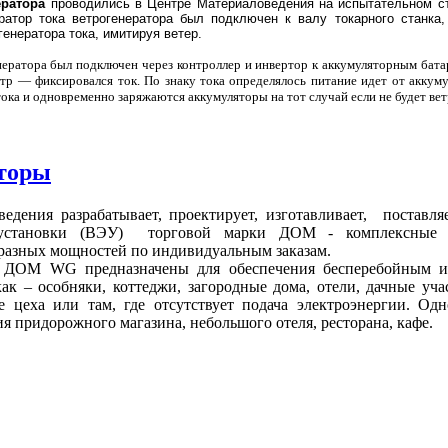
ератора
проводились в Центре Материаловедения на испытательном сте
ратор тока ветрогенератора был подключен к валу токарного станка
енератора тока, имитируя ветер.
нератора был подключен через контроллер и инвертор к аккумуляторным бата
тр — фиксировался ток. По знаку тока определялось питание идет от аккуму
тока и одновременно заряжаются аккумуляторы на тот случай если не будет вет
аторы
едения разрабатывает, проектирует, изготавливает, поставля
 установки (ВЭУ) торговой марки ДОМ - комплексные а
разных мощностей по индивидуальным заказам.
ы ДОМ WG предназначены для обеспечения бесперебойным и
как – особняки, коттеджи, загородные дома, отели, дачные учас
е цеха или там, где отсутствует подача электроэнергии. Од
 придорожного магазина, небольшого отеля, ресторана, кафе.