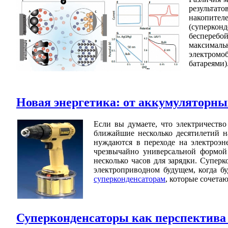
результат
накопите
(суперко
бесперебо
максималь
электромо
батареями)
Новая энергетика: от аккумуляторны
Если вы думаете, что электричество
ближайшие несколько десятилетий н
нуждаются в переходе на электроэн
чрезвычайно универсальной формой 
несколько часов для зарядки. Супер
электроприводном будущем, когда бу
суперконденсаторам
, которые сочета
Суперконденсаторы как перспектива 