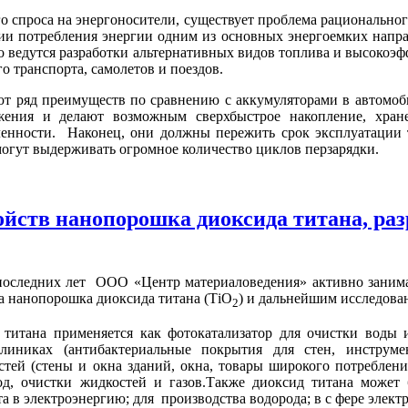
го спроса на энергоносители, существует проблема рациональн
ии потребления энергии одним из основных энергоемких напра
ведутся разработки альтернативных видов топлива и высокоэф
о транспорта, самолетов и поездов.
т ряд преимуществ по сравнению с аккумуляторами в автомо
жения и делают возможным сверхбыстрое накопление, хране
нности. Наконец, они должны пережить срок эксплуатации т
огут выдерживать огромное количество циклов перзарядки.
йств нанопорошка диоксида титана, разр
последних лет ООО «Центр материаловедения» активно занимае
а нанопорошка диоксида титана (ТіО
) и дальнейшим исследова
2
 титана применяется как фотокатализатор для очистки воды 
линиках (антибактериальные покрытия для стен, инструме
тей (стены и окна зданий, окна, товары широкого потреблени
од, очистки жидкостей и газов.Также диоксид титана может 
а в электроэнергию; для производства водорода; в с фере электр