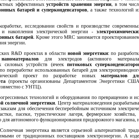
пактных эффективных
устройств хранения энергии
, в том числ
ионных батарей и суперконденсаторов
, а также технологий и
азработке, исследовании свойств и производстве современны
я и накопления электрической энергии -
электрохимически
онных батарей
. Кроме этого MRC занимается проектированием
ия энергии.
ьских R&D проектах в области
новой энергетики
: по разработк
наноматериалов
для электродов (активного материала
их силовых устройств (ячеек
потоковых суперконденсаторо
о переработке использованных батарей для электроприводног
ологический проект по разработке новых
материалов дл
рта
(проекты организованы Департаментом Энергетики США
 совместно с УНТЦ)
.
рогрессивных технологий и оборудования по превращению и ис
ой солнечной энергетики
. Центр материаловедения разрабатывае
аказам для обеспечения бесперебойным источником электричес
астки, пасеки, туристические лагеря, фермерские хозяйства,
о для автономного функционирования придорожного магазина, не
 Солнечная энергетика является серьезной альтернативой тра
мыми от традиционных поставщиков электроэнергии. А изде