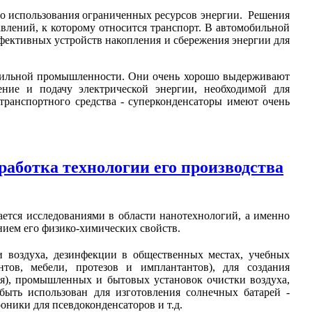
ого использования ограниченных ресурсов энергии. Решения
влений, к которому относится транспорт. В автомобильной
фективных устройств накопления и сбережения энергии для
бильной промышленности. Они очень хорошо выдерживают
ние и подачу электрической энергии, необходимой для
ранспортного средства - суперконденсаторы имеют очень
аботка технологии его производства
тся исследованиями в области нанотехнологий, а именно
нием его физико-химических свойств.
и воздуха, дезинфекции в общественных местах, учебных
нтов, мебели, протезов и имплантантов), для создания
я), промышленных и бытовых установок очистки воздуха,
быть использован для изготовления солнечных батарей -
оники для псевдоконденсаторов и т.д.