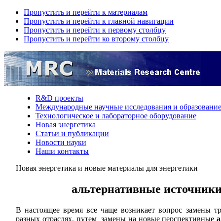
Пропустить и перейти к материалам
Пропустить и перейти к главной навигации
Пропустить и перейти к первому столбцу
Пропустить и перейти ко второму столбцу
R&D проекты
Международные научные исследования и образовани
Технологическое и лабораторное оборудование
Hовая энергетика
Статьи и публикации
Новости науки
Наши контакты
Новая энергетика и новые материалы для энергетики
альтернативные источники 
В настоящее время все чаще возникает вопрос замены т
разн
ых отраслях
, путем замены на
новые
перспективные
а