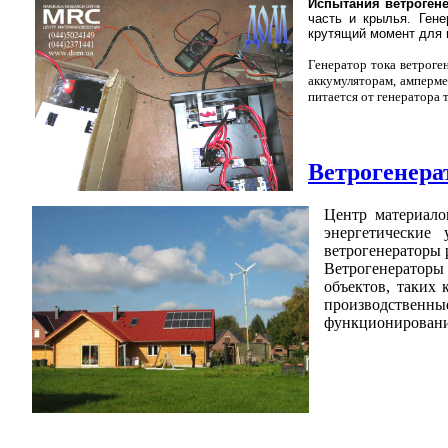
Испытания ветроген
часть и крылья. Гене
крутящий момент для г
Генератор тока ветроге
аккумуляторам, амперме
питается от генератора 
Ветрогенер
Центр материалов
энергетические
ветрогенераторы 
Ветрогенератор
объектов, таких 
производственны
функционирования