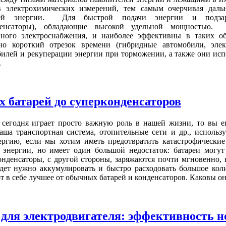
ов электрохимических измерений, тем самым очерчивая дал
лей энергии. Для быстрой подачи энергии и подзаряд
нденсаторы), обладающие высокой удельной мощностью.
йного электроснабжения, и наиболее эффективны в таких об
но короткий отрезок времени (гибридные автомобили, эле
билей и рекуперации энергии при торможении, а также они исп
.
х батарей до суперконденсаторов
 сегодня играет просто важную роль в нашей жизни, то вы ещ
аша транспортная система, отопительные сети и др., использ
ергию, если мы хотим иметь предотвратить катастрофические
энергии, но имеет один большой недостаток: батареи могут 
конденсаторы, с другой стороны, заряжаются почти мгновенно,
дет нужно аккумулировать и быстро расходовать большое коли
ют в себе лучшее от обычных батарей и конденсаторов. Каковы о
для электродвигателя: эффективность н