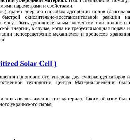
истый углеродный материал
. Наши специалисты помогут
димыми параметрами и свойствами.
ры) хранят энергию способом адсорбции ионов (благодаря
быстрой окислительно-восстановительной реакции на
ы
могут быть дополнительным элементом или полностью
кой энергии, в случае, когда не требуется мощная подача и
мании непосредственно механизмов и процессов хранения
ов.
zed Solar Cell )
вления нанопористого углерода для суперконденсаторов и
обственной технологии Центра Материаловедения было
использовался именно этот материал. Таким образом было
ного украинского сырья.