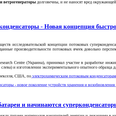
и ветрогенераторы
долговечны, и не наносят вред окружающей
конденсаторы - Новая концепция быстро
ществ исследовательской концепции потоковых суперконденсат
данные производительности потоковых ячеек довольно перспе
Research Centre (Украина), принимал участие в разработке ин
 слева) и изготовлении экспериментального опытного образца д
рекселя, США, по
электрохимическим потоковым конденсаторам
саторы - новое поколение устройств хранения и возобновления
батареи и начинаются суперконденсатор
между типами материалов накопителей энергии и лежащими в 