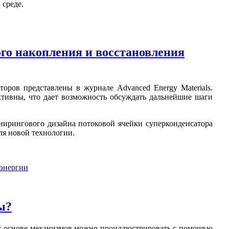
 среде.
го накопления и восстановления
оров представлены в журнале Advanced Energy Materials.
ктивны, что дает возможность обсуждать дальнейшие шаги
жинирингового дизайна потоковой ячейки суперконденсатора
ля новой технологии.
 энергии
ы?
их основе механизмов можно проиллюстрировать с помощью