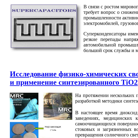
В связи с ростом мирово
требует вопрос о снижен
промышленности активно 
электромобилей, грузовог
Суперконденсаторы имею
резкие перепады напря
автомобильной промышле
большой срок службы и м
Исследование физико-химических сво
и применение синтезированного ТіО2
На протяжении нескольких 
разработкой методики синтез
В настоящее время диоксид
заведениях, медицинских к
самоочищающихся поверхнос
стоковых и загрязненных в
превращения солнечного свет