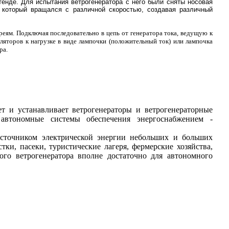
нде. Для испытания ветрогенератора с него были сняты носовая
, который вращался с различной скоростью, создавая различный
реям. Подключая последовательно в цепь от генератора тока, ведущую к
ляторов к нагрузке в виде лампочки (положительный ток) или лампочка
ра.
ет и устанавливает ветрогенераторы и ветрогенераторные
втономные системы обеспечения энергоснабжением -
сточником электрической энергии небольших и больших
тки, пасеки, туристические лагеря, фермерские хозяйства,
ного ветрогенератора вполне достаточно для автономного