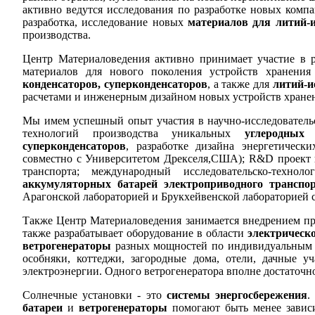
а
ктивно ведутся исследования по разработке новых ком
разработка, исследование новых
материалов для литий-
производства.
Центр Материаловедения активно принимает участие в р
материалов для нового поколения устройств хранени
конденсаторов, суперконденсаторов
, а также для
литий-и
расчетами и инженерным дизайном новых устройств хранен
Мы имем успешный опыт участия в научно-исследовател
технологий производства уникальных
углеродных 
суперконденсаторов
, разработке дизайна энергетическ
совместно с Университетом Дрекселя,США); R&D проект п
транспорта; международный исследовательско-техн
аккумуляторных батарей электроприводного транспо
Арагонской лабораторией и Брукхейвенской лабораторией
Т
акже Центр
М
атериаловедения занимается внедрением п
также разрабатывает оборудование в области
электрическ
ветрогенераторы
разных мощностей по индивидуальным з
особняки, коттеджи, загородные дома, отели, дачные уч
электроэнергии. Одного ветрогенератора вполне достаточн
Солнечные установки - это
системы энергосбережения
.
батареи
и
ветрогенераторы
помогают быть менее зависи