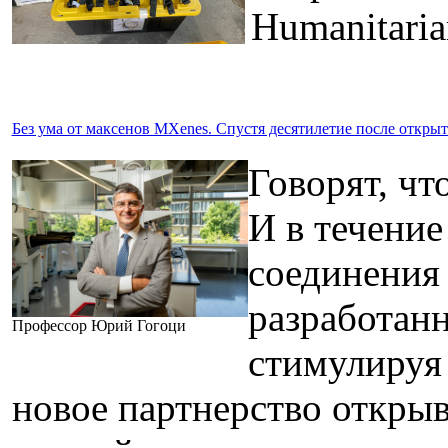
Humanitari
Без ума от максенов MXenes. Спустя десятилетие после откр
Говорят, чт
И в течение
соединения 
разработанн
Профессор Юрий Гогоци
стимулируя 
новое партнерство откры