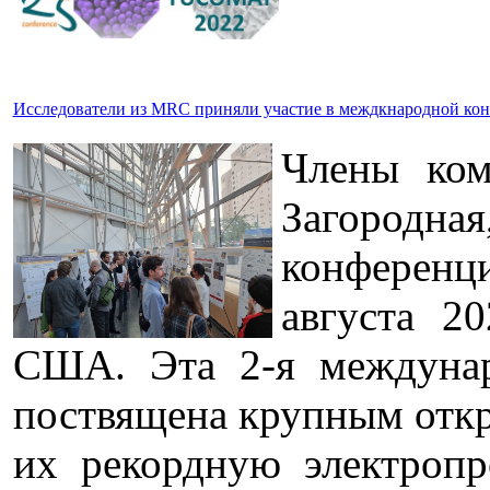
Исследователи из MRC приняли участие в междкнародной кон
Члены ком
Загородная
конференци
августа 20
США. Эта 2-я междуна
поствящена крупным отк
их рекордную электропр