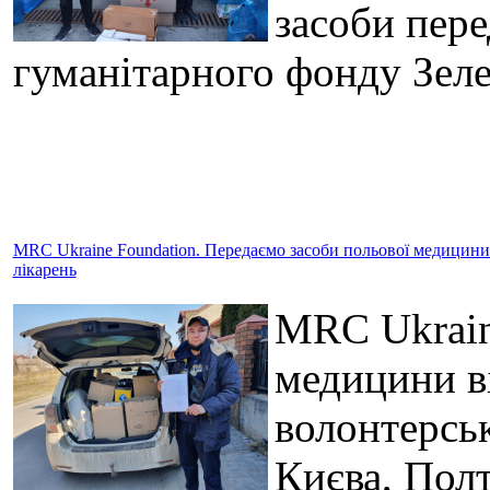
засоби пере
гуманітарного фонду Зел
MRC Ukraine Foundation. Передаємо засоби польової медицини в
лікарень
MRC Ukrain
медицини в
волонтерськ
Києва, Полт