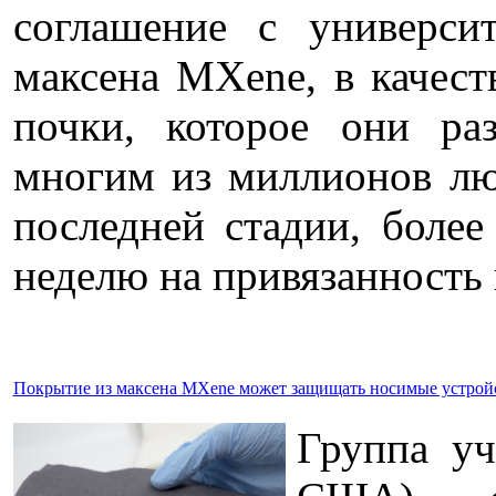
соглашение с универси
максена MXene, в качест
почки, которое они ра
многим из миллионов лю
последней стадии, более
неделю на привязанность
Покрытие из максена MXene может защищать носимые устройс
Группа уч