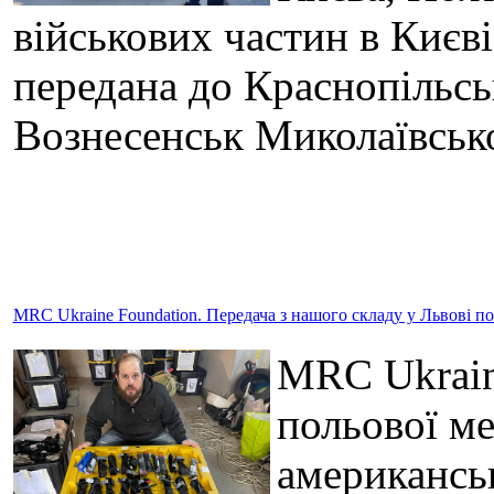
військових частин в Києв
передана до Краснопільськ
Вознесенськ Миколаївсько
MRC Ukraine Foundation. Передача з нашого складу у Львові п
MRC Ukraine
польової ме
американсь