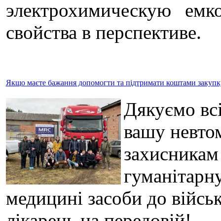
электрохимическую емк
свойства в перспективе.
Якщо маєте бажання допомогти та підтримати коштами закупку 
Дякуємо всі
вашу невто
захисникам
гуманітарну
медицині засоби до військ
лікарень на передовій!