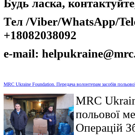
Будь ласка, контактуйте
Тел /Viber/WhatsApp/Te
+18082038092
e-mail: helpukraine@mrc
MRC Ukraine Foundation. Передача волонтерам засобів польов
MRC Ukrain
польової м
Операцій З