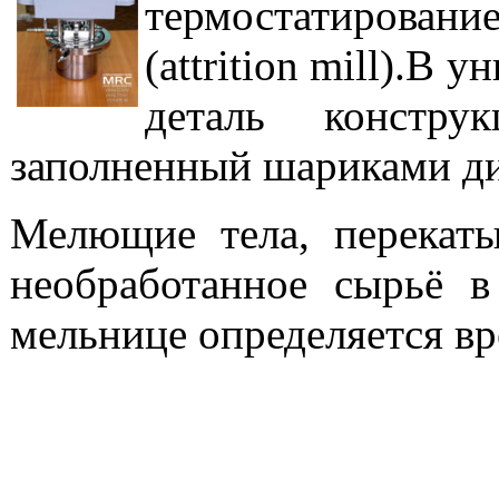
термостатирован
(attrition mill).В
деталь констр
заполненный шариками ди
Мелющие тела, перекат
необработанное сырьё 
мельнице определяется в