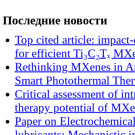
Последние новости
Top cited article: impa
for efficient Ti₃C₂Tₓ MX
Rethinking MXenes in Ant
Smart Photothermal Ther
Critical assessment of in
therapy potential of MX
Paper on Electrochemical
lubricants: Mechanistic i