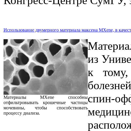
Конгресс-Центре СумГУ, з
Использование двумерного материала максена MXene, в качес
Материа
из Униве
к тому
болезне
спин-оф
Материалы MXene способны
отфильтровывать крошечные частицы
медици
мочевины, чтобы способствовать
процессу диализа.
распол