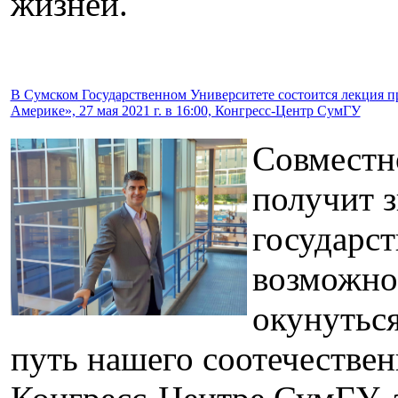
жизней.
В Сумском Государственном Университете состоится лекция п
Америке», 27 мая 2021 г. в 16:00, Конгресс-Центр СумГУ
Совместн
получит з
государст
возможно
окунутьс
путь нашего соотечественн