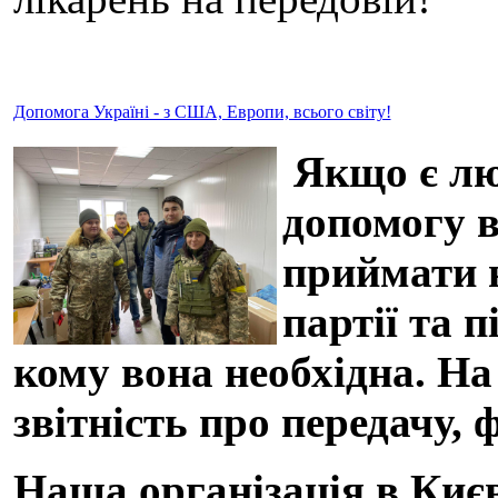
Допомога Україні - з США, Европи, всього світу!
Якщо є люд
допомогу в
приймати н
партії та 
кому вона необхідна. На
звітність про передачу, 
Наша організація в Києв