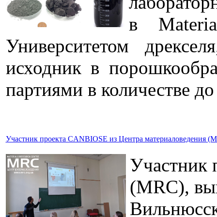
лабораторн
в Materi
Университетом дрексел
исходник в порошкообр
партиями в количестве до 
Участник проекта CANBIOSE из Центра материаловедения (MRC
Участник 
(MRC), вы
Вильнюсск