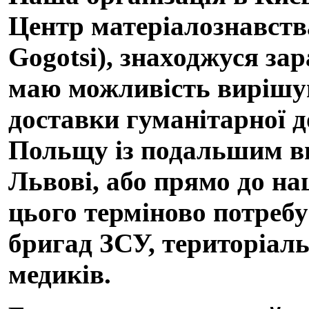
Центр матеріалознавства
Gogotsi), знаходжуся за
маю можливість вирішува
доставки гуманітарної д
Польщу із подальшим ви
Львові, або прямо до наш
цього терміново потребу
бригад ЗСУ, територіаль
медиків.