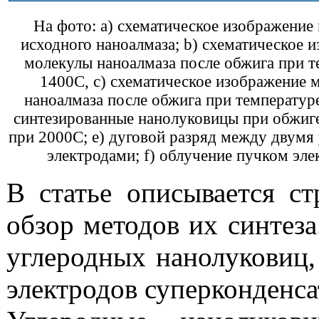
На фото: a) схематическое изображение
исходного наноалмаза; b) схематическое 
молекулы наноалмаза после обжига при т
1400С, с) схематическое изображение 
наноалмаза после обжига при температуре
синтезированные нанолуковицы при обжиг
при 2000С; е) дуговой разряд между двумя
электродами; f) облучение пучком эле
В статье описывается ст
обзор
методов их
синтеза
углеродных нанолуковиц,
электродов
суперконденса