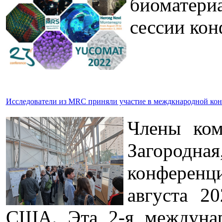
биоматери
сессии кон
Исследователи из MRC приняли участие в междкнародной кон
Члены ком
Загородная
конференци
августа 20
США. Эта 2-я междуна