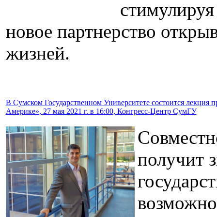
стимулируя 
новое партнерство откры
жизней.
В Сумском Государственном Университете состоится лекция п
Америке», 27 мая 2021 г. в 16:00, Конгресс-Центр СумГУ
Совместн
получит з
государст
возможно