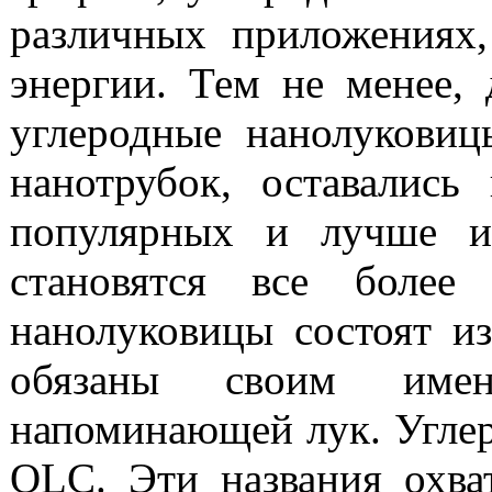
различных
приложениях,
энергии.
Тем не менее,
углеродные
нано
лукови
нанотрубок
, оставались
популярных и
лучше
и
становятся все более
нанолуковицы
состоят из
обязаны своим имен
напоминающей
лук
.
Угле
OLC
.
Эти названия
охва