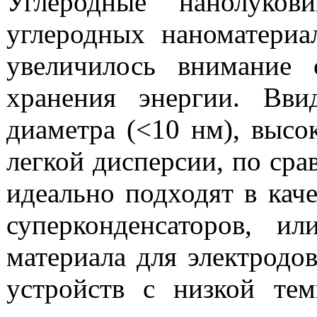
Углерод
ные нано
луко
углеродных наноматериа
увеличилось
внимание 
хранения энергии.
Вви
диаметра
(<10
нм
)
,
высо
легкой
дисперсии
, по ср
идеально подходят в каче
суперконденсаторов
,
ил
материала
для
электродо
устройств с низкой
тем