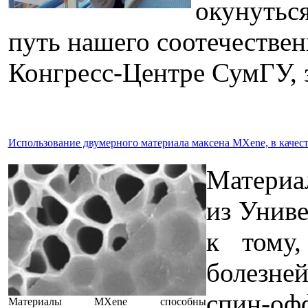
окунутьс
путь нашего соотечественн
Конгресс-Центре СумГУ, з
Использование двумерного материала максена MXene, в качес
Материа
из Униве
к тому
болезне
спин-оф
Материалы MXene способны