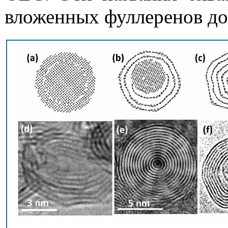
вложенных
фуллеренов до