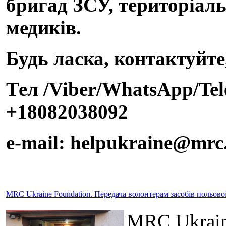
бригад ЗСУ, територіаль
медиків.
Будь ласка, контактуйте
Тел /Viber/WhatsApp/Te
+18082038092
e-mail: helpukraine@mrc
MRC Ukraine Foundation. Передача волонтерам засобів польов
MRC Ukrain