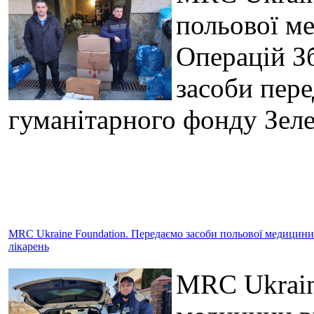
польової м
Операцій З
засоби пере
гуманітарного фонду Зел
MRC Ukraine Foundation. Передаємо засоби польової медицини в
лікарень
MRC Ukrain