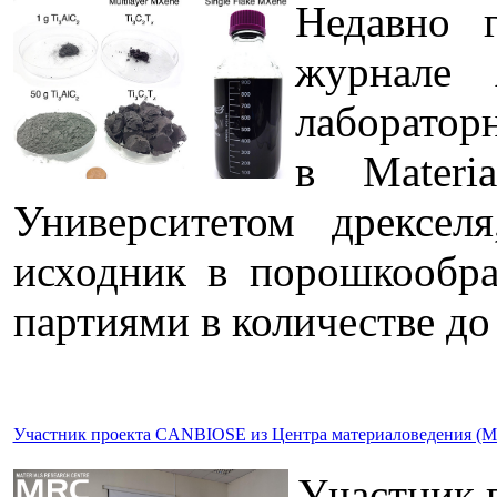
Недавно г
журнале 
лабораторн
в Materi
Университетом дрексел
исходник в порошкообр
партиями в количестве до 
Участник проекта CANBIOSE из Центра материаловедения (MRC
Участник 