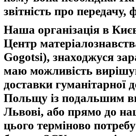
звітність про передачу, 
Наша організація в Києв
Центр матеріалознавства
Gogotsi), знаходжуся за
маю можливість вирішува
доставки гуманітарної д
Польщу із подальшим ви
Львові, або прямо до наш
цього терміново потребу