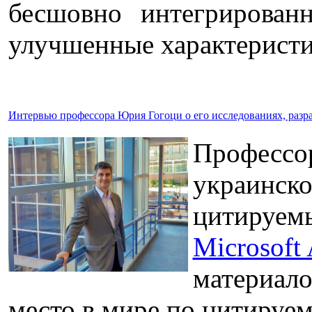
бесшовно интегрирован
улучшенные характеристи
Интервью профессора Юрия Гогоци о его исследованиях, разра
Профессо
украинско
цитируемы
Microsoft
материалов
место в мире по цитируемо