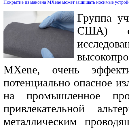
Покрытие из максена MXene может защищать носимые устройс
Группа уч
США) оп
исследова
высокопро
MXene, очень эффект
потенциально опасное из
на промышленное прои
привлекательной альт
металлическим проводя