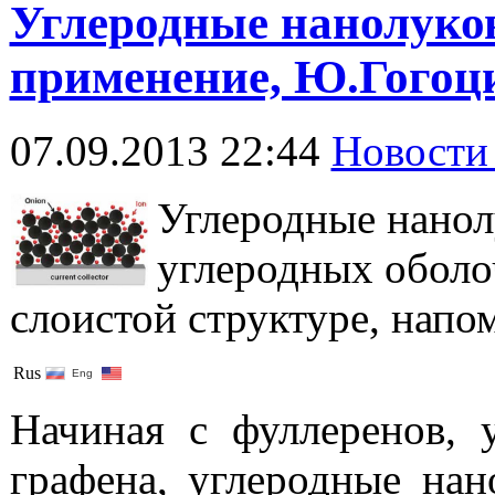
Углеродные нанолуков
применение, Ю.Гогоц
07.09.2013 22:44
Новости
Углеродные нано
углеродных оболо
слоистой
структуре,
напо
Rus
Eng
Начиная с
фуллеренов
,
графена
,
углеродные нан