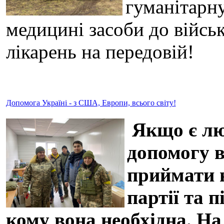
гуманітарну
медицині засоби до військ
лікарень на передовій!
Допомога Україні - з США, Европи, всього світу!
Якщо є люд
допомогу в
приймати н
партії та 
кому вона необхідна. На