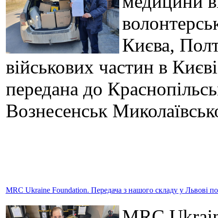
медицини в
волонтерськ
Києва, Полт
військових частин в Києв
передана до Краснопільськ
Вознесенськ Миколаївсько
MRC Ukraine Foundation. Передача з нашого складу у Львові п
MRC Ukraine