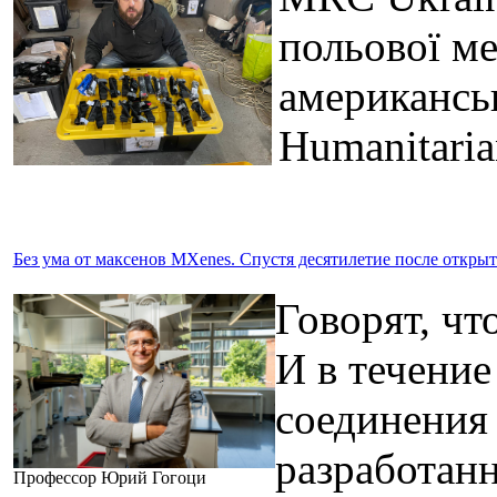
польової ме
американсь
Humanitari
Без ума от максенов MXenes. Спустя десятилетие после откр
Говорят, чт
И в течение
соединения 
разработанн
Профессор Юрий Гогоци