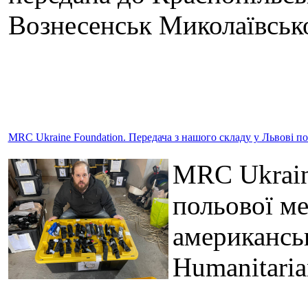
Вознесенськ Миколаївсько
MRC Ukraine Foundation. Передача з нашого складу у Львові п
MRC Ukraine
польової ме
американсь
Humanitari