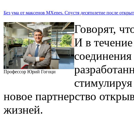
Без ума от максенов MXenes. Спустя десятилетие после откр
Говорят, чт
И в течение
соединения 
разработанн
Профессор Юрий Гогоци
стимулируя 
новое партнерство откры
жизней.