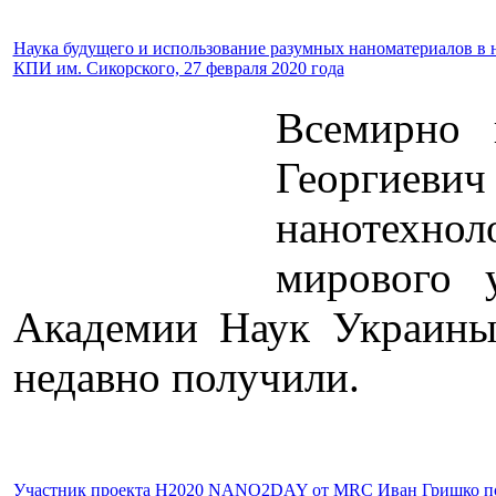
Наука будущего и использование разумных наноматериалов в 
КПИ им. Сикорского, 27 февраля 2020 года
Всемирно 
Георгиеви
нанотехно
мирового 
Академии Наук Украины 
недавно получили.
Участник проекта H2020 NANO2DAY от MRC Иван Гришко посет