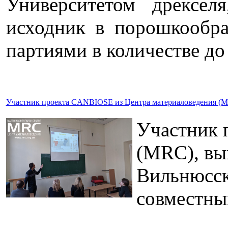
Университетом дрексел
исходник в порошкообр
партиями в количестве до 
Участник проекта CANBIOSE из Центра материаловедения (MRC
Участник 
(MRC), вы
Вильнюсск
совместны