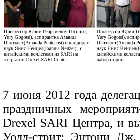
Профессор Юрий Георгиевич Гогоци (
Профессор Юрий Ге
Yury Gogotsi), аспирантка Аманда
Yury Gogotsi), аспи
Пэнткост(Amanda Pentecost) и кандидат
Пэнткост(Amanda Pe
наук Янис Нейцел(Ioannis Neitzel) , с
наук Янис Нейцел(Ioa
китайскими коллегами из SARI на
китайскими коллега
открытии Drexel-SARI Center.
лаборатории
7 июня 2012 года делега
праздничных мероприят
Drexel SARI Центра, и вы
Уолл-стрит: Энтони Дж.