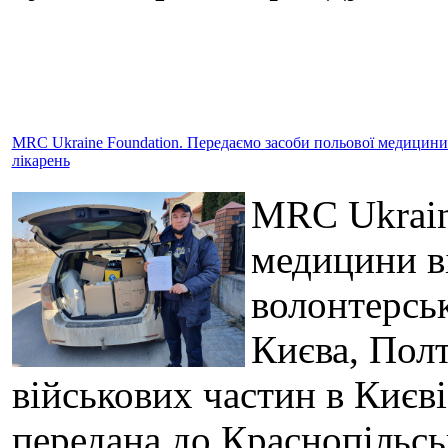
MRC Ukraine Foundation. Передаємо засоби польової медицини в
лікарень
MRC Ukrain
медицини в
волонтерськ
Києва, Полт
військових частин в Києв
передана до Краснопільськ