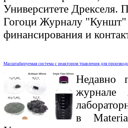
Университете Дрекселя. 
Гогоци Журналу "Куншт" о
финансирования и контак
Масштабируемая система c реактором травления для произво
Недавно г
журнале 
лабораторн
в Materi