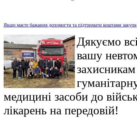
Якщо маєте бажання допомогти та підтримати коштами закупку 
Дякуємо всі
вашу невто
захисникам
гуманітарну
медицині засоби до військ
лікарень на передовій!