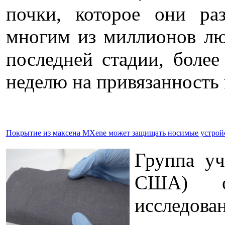
почки, которое они ра
многим из миллионов лю
последней стадии, более
неделю на привязанность
Покрытие из максена MXene может защищать носимые устройс
Группа уч
США) оп
исследова