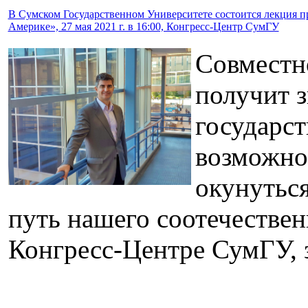
В Сумском Государственном Университете состоится лекция п
Америке», 27 мая 2021 г. в 16:00, Конгресс-Центр СумГУ
Совместн
получит з
государст
возможно
окунутьс
путь нашего соотечественн
Конгресс-Центре СумГУ, з