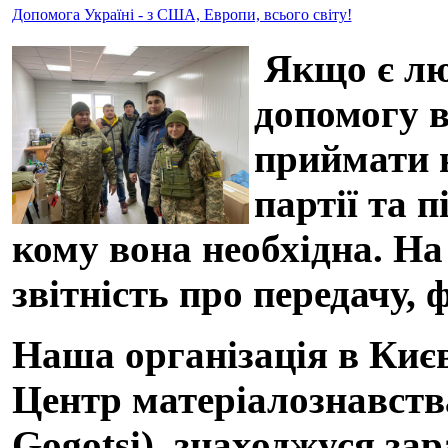
Допомога Україні - з США, Европи, всього світу!
Якщо є люд
допомогу в
приймати н
партії та 
кому вона необхідна. На
звітність про передачу, 
Наша організація в Києв
Центр матеріалознавства
Gogotsi), знаходжуся за