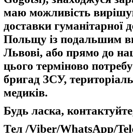
маю можливість вирішува
доставки гуманітарної д
Польщу із подальшим ви
Львові, або прямо до наш
цього терміново потребу
бригад ЗСУ, територіаль
медиків.
Будь ласка, контактуйте
Тел /Viber/WhatsApp/Te