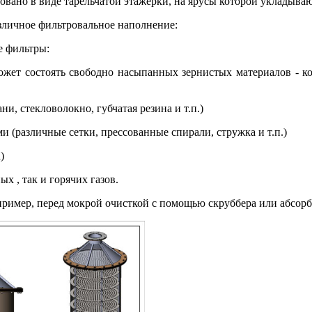
вано в виде тарельчатой этажерки, на ярусы которой укладываю
зличное фильтровальное наполнение:
е фильтры:
ожет состоять свободно насыпанных зернистых материалов - ко
и, стекловолокно, губчатая резина и т.п.)
 (различные сетки, прессованные спирали, стружка и т.п.)
)
х , так и горячих газов.
пример, перед мокрой очисткой с помощью скруббера или абсорб