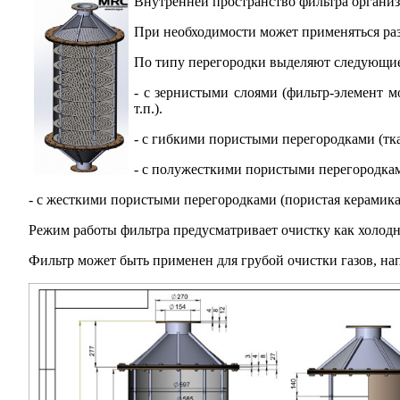
Внутренней пространство фильтра организо
При необходимости может применяться ра
По типу перегородки выделяют следующи
- с зернистыми слоями (фильтр-элемент м
т.п.).
- с гибкими пористыми перегородками (ткан
- с полужесткими пористыми перегородками
- с жесткими пористыми перегородками (пористая керамика
Режим работы фильтра предусматривает очистку как холодны
Фильтр может быть применен для грубой очистки газов, на