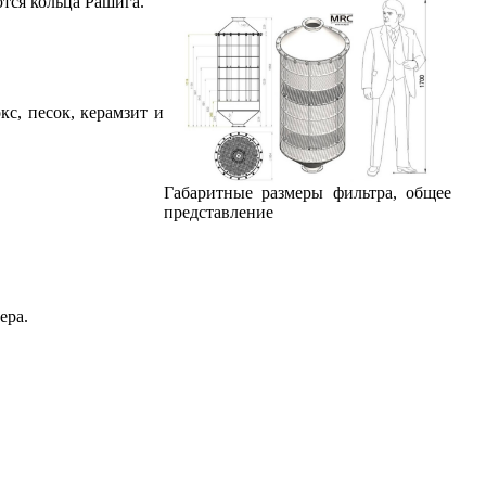
тся кольца Рашига.
кс, песок, керамзит и
Габаритные размеры фильтра, общее
представление
ера.