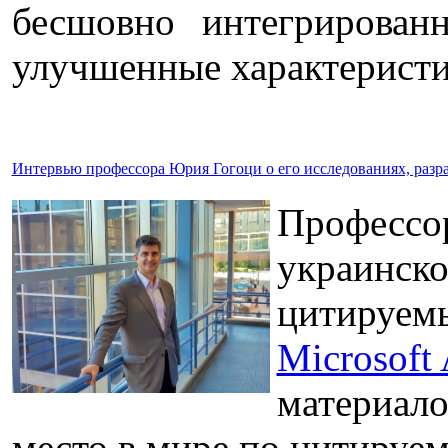
бесшовно интегрирован
улучшенные характеристи
Интервью профессора Юрия Гогоци о его исследованиях, разра
Профессо
украинско
цитируемы
Microsoft
материалов
место в мире по цитируемо