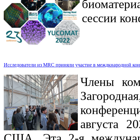
биоматери
сессии кон
Исследователи из MRC приняли участие в междкнародной кон
Члены ком
Загородная
конференци
августа 20
США. Эта 2-я междуна