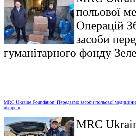
польової м
Операцій З
засоби пере
гуманітарного фонду Зел
MRC Ukraine Foundation. Передаємо засоби польової медицини в
лікарень
MRC Ukrain