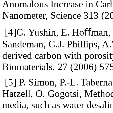
Anomalous Increase in Carb
Nanometer, Science 313 (2
[4]G. Yushin, E. Hoﬀman, 
Sandeman, G.J. Phillips, 
derived carbon with porosity
Biomaterials, 27 (2006) 5
[5] P. Simon, P.-L. Taberna
Hatzell, O. Gogotsi, Method
media, such as water desalin