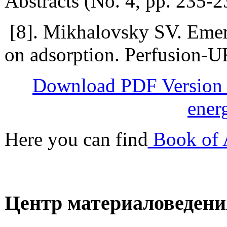
Abstracts (No. 4, pp. 235-2
[8]. Mikhalovsky SV. Emerg
on adsorption. Perfusion-
Download PDF Version o
ener
Here you can find
Book of 
Центр материаловедени