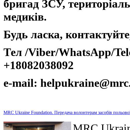
бригад ЗСУ, територіаль
медиків.
Будь ласка, контактуйте
Тел /Viber/WhatsApp/Te
+18082038092
e-mail: helpukraine@mrc
MRC Ukraine Foundation. Передача волонтерам засобів польов
MRC Ukrain