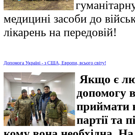
гуманітарну
медицині засоби до військ
лікарень на передовій!
Допомога Україні - з США, Европи, всього світу!
Якщо є люд
допомогу в
приймати н
партії та 
кому вона необхідна. На