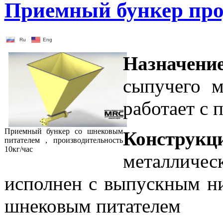
Приемный бункер про
Ru
Eng
Назначение
сыпучего м
работает с 
Приемный бункер со шнековым
Конструкци
питателем , производительность
10кг/час
металличес
исполнен с выпускным ни
шнековым питателем