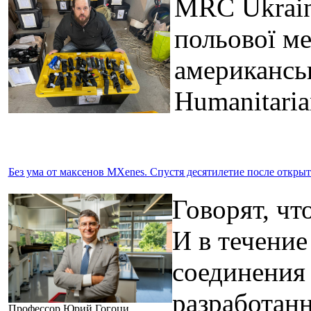
MRC Ukraine
польової ме
американсь
Humanitari
Без ума от максенов MXenes. Спустя десятилетие после откр
Говорят, чт
И в течение
соединения 
разработанн
Профессор Юрий Гогоци