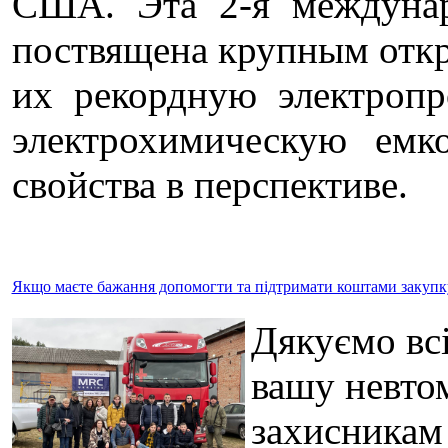
США. Эта 2-я междуна
поствящена крупным отк
их рекордную электропр
электрохимическую емк
свойства в перспективе.
Якщо маєте бажання допомогти та підтримати коштами закупку 
Дякуємо всі
вашу невто
захисникам