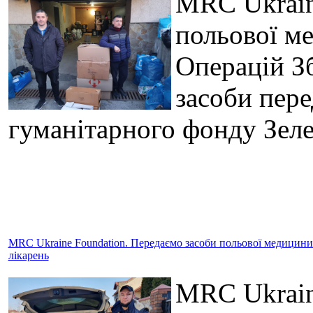
MRC Ukrain
польової м
Операцій З
засоби пере
гуманітарного фонду Зел
MRC Ukraine Foundation. Передаємо засоби польової медицини в
лікарень
MRC Ukrain