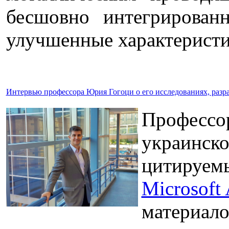
бесшовно интегрирован
улучшенные характеристи
Интервью профессора Юрия Гогоци о его исследованиях, разра
Профессо
украинско
цитируемы
Microsoft
материалов