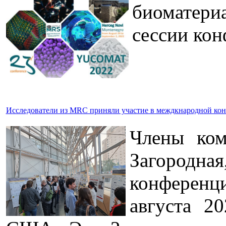
биоматери
сессии кон
Исследователи из MRC приняли участие в междкнародной кон
Члены ком
Загородная
конференци
августа 20