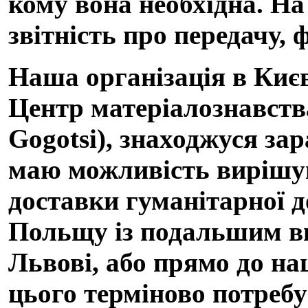
кому вона необхідна. На
звітність про передачу, 
Наша організація в Києв
Центр матеріалознавства
Gogotsi), знаходжуся за
маю можливість вирішува
доставки гуманітарної д
Польщу із подальшим ви
Львові, або прямо до наш
цього терміново потребу