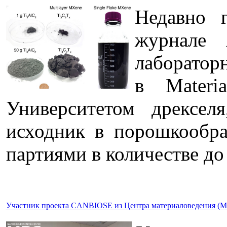
Недавно г
журнале 
лабораторн
в Materi
Университетом дрексел
исходник в порошкообр
партиями в количестве до 
Участник проекта CANBIOSE из Центра материаловедения (MRC