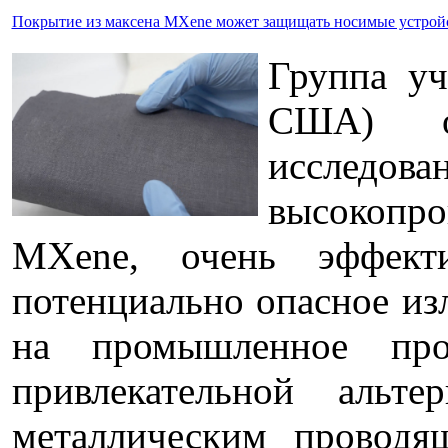
Покрытие из максена MXene может защищать носимые устройс
Группа уч
США) оп
исследова
высокопро
MXene, очень эффект
потенциально опасное из
на промышленное прои
привлекательной альт
металлическим проводя