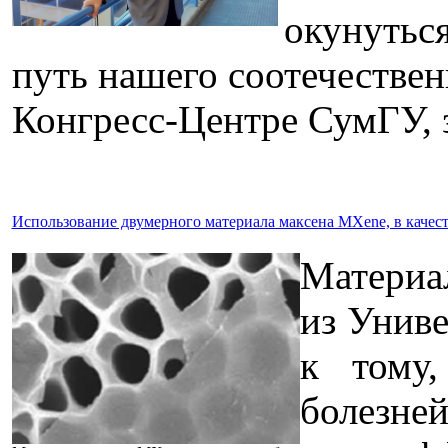
окунутьс
путь нашего соотечественн
Конгресс-Центре СумГУ, з
Использование двумерного материала максена MXene, в качес
Материа
из Униве
к тому
болезне