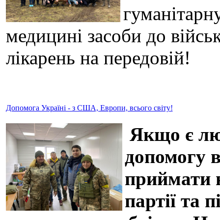
гуманітарну
медицині засоби до військ
лікарень на передовій!
Допомога Україні - з США, Европи, всього світу!
Якщо є люд
допомогу в
приймати н
партії та 